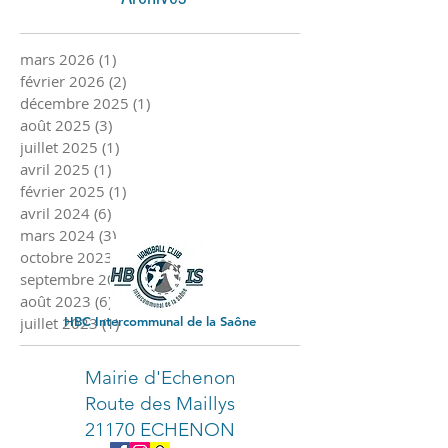
mars 2026
(1)
1 post
février 2026
(2)
2 posts
décembre 2025
(1)
1 post
août 2025
(3)
3 posts
juillet 2025
(1)
1 post
avril 2025
(1)
1 post
février 2025
(1)
1 post
avril 2024
(6)
6 posts
mars 2024
(3)
3 posts
octobre 2023
(2)
2 posts
septembre 2023
(3)
3 posts
août 2023
(6)
6 posts
juillet 2023
HBC Intercommunal de la Saône
(1)
1 post
Mairie d'Echenon
Route des Maillys
21170 ECHENON