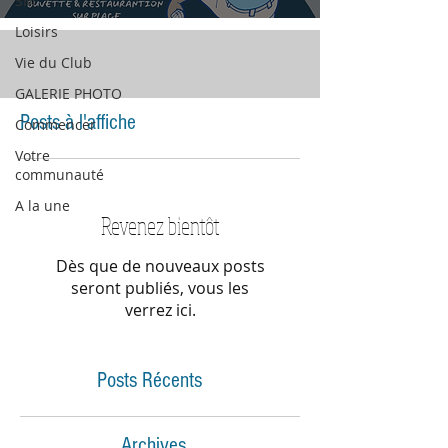
SM
Loisirs
Vie du Club
GALERIE PHOTO
Posts à l'affiche
Commencer
Votre
communauté
A la une
Revenez bientôt
Dès que de nouveaux posts
seront publiés, vous les
verrez ici.
Posts Récents
Archives