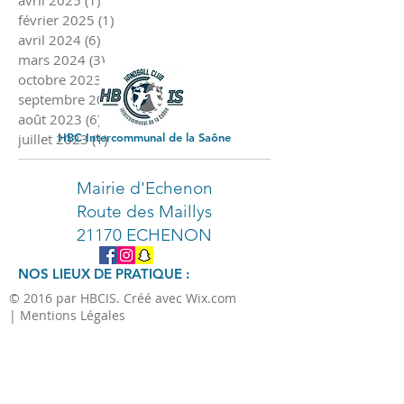
avril 2025
(1)
1 post
février 2025
(1)
1 post
avril 2024
(6)
6 posts
mars 2024
(3)
3 posts
octobre 2023
(2)
2 posts
septembre 2023
(3)
3 posts
août 2023
(6)
6 posts
juillet 2023
HBC Intercommunal de la Saône
(1)
1 post
Mairie d'Echenon
Route des Maillys
21170 ECHENON
NOS LIEUX DE PRATIQUE :
© 2016 par HBCIS. Créé avec Wix.com
| Mentions Légales