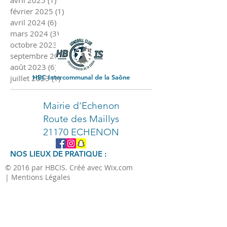
avril 2025
(1)
1 post
février 2025
(1)
1 post
avril 2024
(6)
6 posts
mars 2024
(3)
3 posts
octobre 2023
(2)
2 posts
septembre 2023
(3)
3 posts
août 2023
(6)
6 posts
juillet 2023
HBC Intercommunal de la Saône
(1)
1 post
Mairie d'Echenon
Route des Maillys
21170 ECHENON
NOS LIEUX DE PRATIQUE :
© 2016 par HBCIS. Créé avec Wix.com
| Mentions Légales