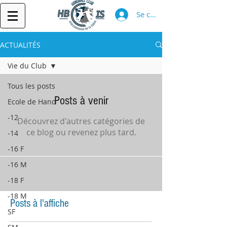
Se connecter
ACTUALITÉS
Vie du Club
Tous les posts
Posts à venir
Ecole de Hand
-12
Découvrez d'autres catégories de
ce blog ou revenez plus tard.
-14
-16 F
-16 M
-18 F
-18 M
Posts à l'affiche
SF