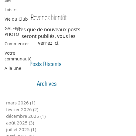
SM
Loisirs
Revenez bientôt
Vie du Club
GALERIE
Dès que de nouveaux posts
PHOTO
seront publiés, vous les
verrez ici.
Commencer
Votre
communauté
Posts Récents
A la une
Archives
mars 2026
(1)
1 post
février 2026
(2)
2 posts
décembre 2025
(1)
1 post
août 2025
(3)
3 posts
juillet 2025
(1)
1 post