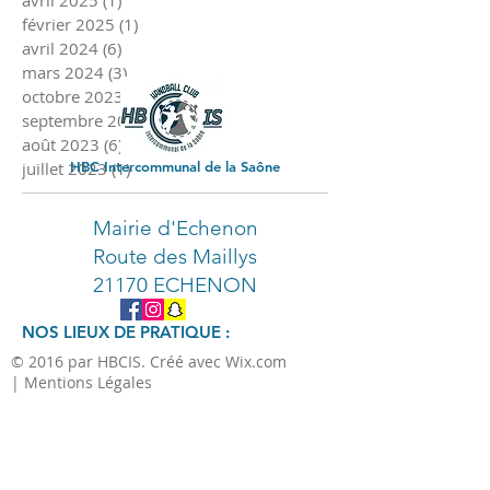
avril 2025
(1)
1 post
février 2025
(1)
1 post
avril 2024
(6)
6 posts
mars 2024
(3)
3 posts
octobre 2023
(2)
2 posts
septembre 2023
(3)
3 posts
août 2023
(6)
6 posts
juillet 2023
HBC Intercommunal de la Saône
(1)
1 post
Mairie d'Echenon
Route des Maillys
21170 ECHENON
NOS LIEUX DE PRATIQUE :
© 2016 par HBCIS. Créé avec Wix.com
| Mentions Légales